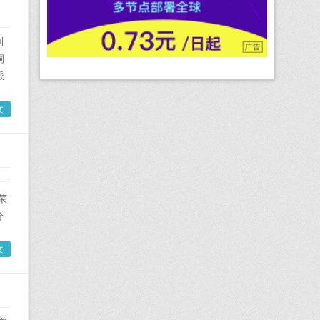
副
桐
派
文
华军网
一
荣
分
文