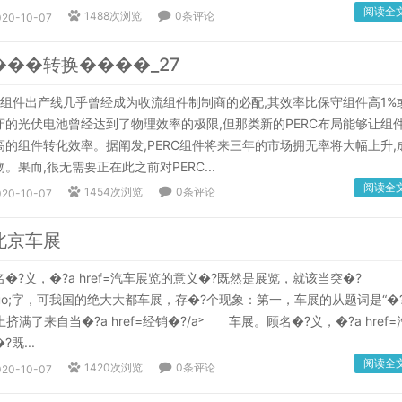
阅读全
1488次浏览
0条评论
020-10-07
��转换����_27
组件出产线几乎曾经成为收流组件制制商的必配,其效率比保守组件高1%
守的光伏电池曾经达到了物理效率的极限,但那类新的PERC布局能够让组
的组件转化效率。据阐发,PERC组件将来三年的市场拥无率将大幅上升,
。果而,很无需要正在此之前对PERC...
阅读全
1454次浏览
0条评论
020-10-07
北京车展
义，�?a href=汽车展览的意义�?既然是展览，就该当突�?
?rdquo;字，可我国的绝大大都车展，存�?个现象：第一，车展的从题词是“�
台上挤满了来自当�?a href=经销�?/a˃ 车展。顾名�?义，�?a href=
既...
阅读全
1420次浏览
0条评论
020-10-07