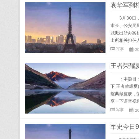
袁华军到
3月30日，
市长、公安局
城派出所办案
出所相关担任
军事
2
：本题目：王
下 王者荣耀
耀典藏皮肤，
享一下语音视
军事
2
军史今日9