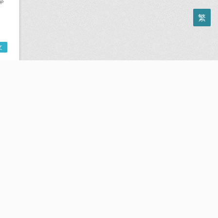
举
繁
。
文
普
正
文
商
近