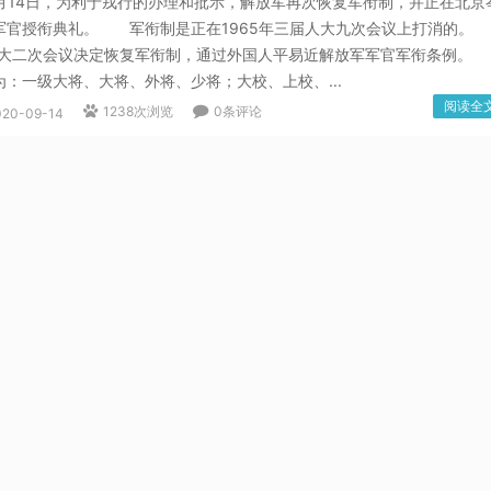
月14日，为利于戎行的办理和批示，解放军再次恢复军衔制，并正在北京
军官授衔典礼。 军衔制是正在1965年三届人大九次会议上打消的。
届人大二次会议决定恢复军衔制，通过外国人平易近解放军军官军衔条例
：一级大将、大将、外将、少将；大校、上校、...
阅读全
1238次浏览
0条评论
020-09-14
民國網絡安全法》節選？中华军网
家保護公允易近、法人和其他組織依法利用網絡的權利，促進網絡接入
服務程度，為社會供给平安、便当的網絡服務，保障網絡消息依法无序自
何個人和組織利用網絡應當恪守憲法法令，恪守公共次序，卑沉社會私
網絡平安，不得操纵網絡從事风险國家平安、榮譽和短长，煽...
阅读全
1216次浏览
0条评论
020-09-14
中国军网
条人人可编纂，词条建立和点窜均免费，毫不存正在官方及代办署理
勿上当被骗。详情 外国军网，是解放军报社从办的分析性军事旧事网
办于1999年10月1日的解放军报收集版。 外国军网以展现外国人平易