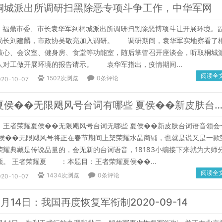
桐城派出所调研扫黑除恶专项斗争工作，中华军网
福鼎市委、市长袁华军到桐城派出所调研扫黑除恶博项斗让开展环境。
局长刘建麟，市政协吴敬亮加入调研。 调研期间，袁华军实地察看了
核心、会议室、健身房、食堂等功能室，随后掌管召开座谈会，听取桐城
人对工做开展环境的报告请示。 袁华军指出，疫情期间...
阅读全
1502次浏览
0条评论
020-10-07
王者荣耀夏侯��无限飓风号台词有哪些 夏侯��新皮肤台词语音了解一下？中
者荣耀夏侯��无限飓风号台词无哪些 夏侯��新皮肤台词语音领会
夏侯��无限飓风号将正在春节期间上架荣耀水晶商铺，也就是说又是一款
荣耀典藏是传说品量的，会无新的台词语音，18183小编接下来就为大师
频。 王者荣耀夏 ：本题目：王者荣耀夏侯��...
阅读全
1434次浏览
0条评论
020-10-07
月14日：我国再度恢复军衔制2020-09-14