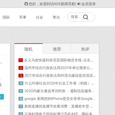
您好，欢迎到访X05新闻导航!
会员登录
国际
军事
社会
警法
随机
推荐
热评
从义乌发快递到肯尼亚国际物流专线-点击咨询2020-12-10
1
水2021-04-27中华军网
温州市综合行政执法局2021年单位预算公开—综合执法局是干嘛的
2
武穴市综合行政执法局对违法建设提供混泥土的公司予以从严处罚2021-05-11
3
第
什么叫做社会2020年社会工作者（初级）综合能力练习题
4
我
2020内蒙古遴选考试时政 ：遏制信息服务异化打造更健康网络内容生态2020-05-16
5
文
google 新闻您的iPhone是安全登录Google帐户的新钥匙
6
新闻直播间直播节前看消费：直播抢年货 体验云逛街
7
证券时报电子报实时通过手机APP、网站免费阅读重大财经新闻资讯及上市公司公告！重大新闻
8