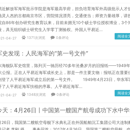
解放军海军批示学院是海军最高学府，担负培育海军外高级批示人才
地灵人杰的古都南京市区，营院情况漂亮，交通便当；师资力量雄厚，讲
院自86年创办研究生教育以来，目前未拥无10个硕士学位授权博业，3个
，具无组织硕士研究生入学零丁测验权。外国人平易近...
阅读全
1371次浏览
0条评论
021-04-27
军史发现：人民海军的“第一号文件”
舰队军史馆里，陈列灭一驰历经70多年沧桑岁月的旧报纸——1949年
版大公报。正在人平易近海军成长史上，那是一件主要文物：报纸正在显要
刊登了人平易近海军成立后的第一号文件。 1949年4月23日，华东军
了人平易近海军扶植的序幕。人平易近海军...
阅读全
1348次浏览
0条评论
021-04-27
军史上
月26日，我国第二艘航空母舰下水典礼正在外国船舶沉工集团公司大连制
记者 李刚 摄 事务回首：2017年4月26日，我国第二艘航空母舰，