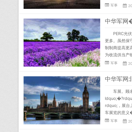
军事
2
中华军网�
PERC光伏
更多。虽然保
制制商提高更高
为收流供当产物
军事
2
中华军网
车展。顾名�?
ldquo;�
rdquo;，展
车展览的意义�?
军事
2