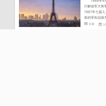
1988年9
行解放军大将
1987年七
新的军衔品级为
军事
2
《中華人
第十二條 國
及，提拔網絡
在流動。 任
德，不得风险
军事
2
中华军网
声明：百科词
付费代编，请
坐，前身是开