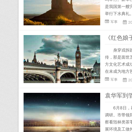
是我国第一艘
举行下水典礼。
军事
2
身穿戎拆跳芭
传，那是面世
方文化艺术成
在未成为地方
军事
2
袁华军到管
6月8日，福
调研。市带领
察看毁林类茶
展环境及工做