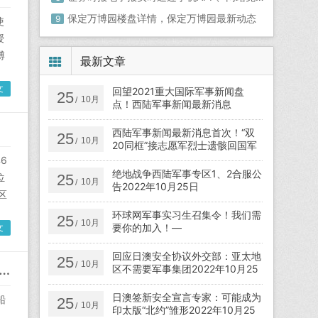
保定万博园楼盘详情，保定万博园最新动态
9
使
授
博
最新文章
文
回望2021重大国际军事新闻盘
25
10月
/
点！西陆军事新闻最新消息
西陆军事新闻最新消息首次！“双
25
10月
/
20同框”接志愿军烈士遗骸回国军
事专家点出背后涵义
6
绝地战争西陆军事专区1、2合服公
位
25
10月
/
告2022年10月25日
区
环球网军事实习生召集令！我们需
25
10月
/
要你的加入！—
文
回应日澳安全协议外交部：亚太地
25
10月
/
的今天：4月26日丨中国第一艘国产航母成功下水中华军网
区不需要军事集团2022年10月25
日
日澳签新安全宣言专家：可能成为
船
25
10月
/
印太版“北约”雏形2022年10月25
也