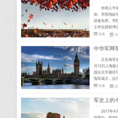
外国人平易近
命。学院地处
设备先辈。学
士学位授权博业
军事
2
中华军网
正在海军东海
月12日上海
放以大字题目
海军成立，拉开
军事
2
2017年4
坞举行。新华社