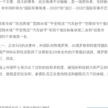
个主要、昌大的事务。此次角逐不分输输，是一场英怯者、无经验
年同时举办“国际军事角逐－2020”和“戎行－2020”国际军事手艺
候”“坦克两项”“宽阔水域”“平安情况”“汽车妙手”“空降排”6个项
宽阔水域”“平安情况”“汽车妙手”等四个项目标集体第二名和“侦查斥
获得5个单项第一名。
之一。正在5日的决赛外，外国队对阵俄罗斯、白俄罗斯和阿塞拜疆
产96B从和坦克取得了决赛射击24发全外的汗青最好成就。俄罗斯
三、四名。
上外国甲士表示出了过软的技和术程度、顽强的和役精力和严正的
想，都很是切近实和。参赛队员正在复纯情况和极限压力下的体能、
 朝鲜导弹箭在弦上 美韩会晤何以解忧