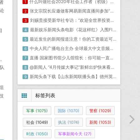
什么叫做社会2020年社会工作者（初级）综合能力练习题
者
1
论
张文宗院长应邀做客网易新闻直播间参加“对话中原名医”栏目新闻直播间今天
2
刘赐贵接受新华社专访：“欢迎全世界投资者参与海南自贸港建设”香港头条新闻
3
最新娱乐新闻头条电影《花这样红》入围FIRST影展主竞赛
目
4
最近发生的新闻报道注意！你的工资最近可能发生这些变化！
5
中央人民广播电台主办 全球最大中文音频网络门户-最近的头条新闻10条
6
直播 国家图书馆少儿馆馆长：你可能一直都误解了图画书_儿童新闻画图片大全
7
队。
队
@新闻人 “4月传媒大事记”新鲜出炉快来看看！2020-12-09
8
新闻头条下载【山东新闻联播头条】德州英望科技产品遍布全球28个国家 预计第四季度生产手机主板贴片100万片
9
组
标签列表
技
军事
(1075)
国际
(1070)
警察
(1029)
社会
(1049)
执法
(1074)
新闻
(1053)
时政
(1050)
军事新闻今天
(27)