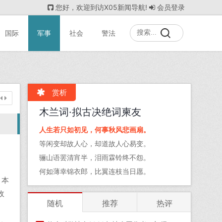
您好，欢迎到访X05新闻导航!
会员登录
国际
军事
社会
警法
赏析
木兰词·拟古决绝词柬友
人生若只如初见，何事秋风悲画扇。
等闲变却故人心，却道故人心易变。
骊山语罢清宵半，泪雨霖铃终不怨。
何如薄幸锦衣郎，比翼连枝当日愿。
。本
收
随机
推荐
热评