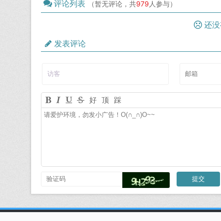
评论列表
（暂无评论，共
979
人参与）
还没
发表评论
好
顶
踩