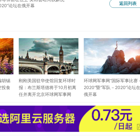
返回列表
020”论坛在俄开幕
编胡锡
刚刚美国驻华使馆回复环球时
环球网军事网“国际军事比赛
空投食
报：布兰斯塔德将于10月初离
2020”暨“军队－2020”论坛
任并离开北京环球网军事网
俄开幕