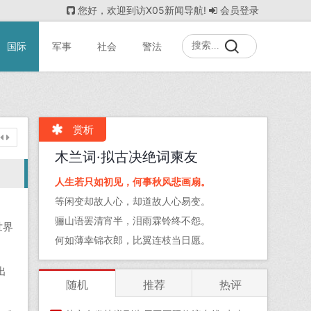
您好，欢迎到访X05新闻导航!
会员登录
国际
军事
社会
警法
赏析
木兰词·拟古决绝词柬友
人生若只如初见，何事秋风悲画扇。
等闲变却故人心，却道故人心易变。
骊山语罢清宵半，泪雨霖铃终不怨。
世界
何如薄幸锦衣郎，比翼连枝当日愿。
出
随机
推荐
热评