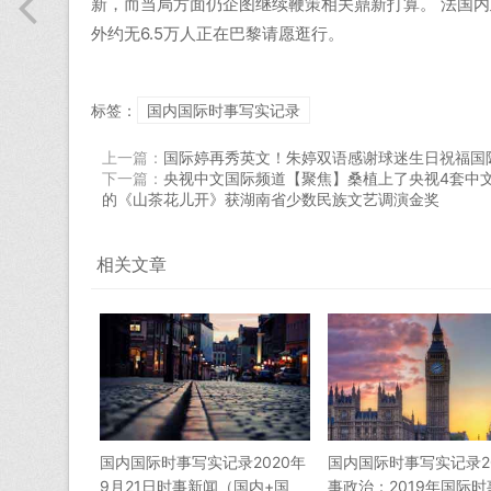
新，而当局方面仍企图继续鞭策相关鼎新打算。 法国内
外约无6.5万人正在巴黎请愿逛行。
标签：
国内国际时事写实记录
上一篇：
国际婷再秀英文！朱婷双语感谢球迷生日祝福国
下一篇：
央视中文国际频道【聚焦】桑植上了央视4套中
的《山茶花儿开》获湖南省少数民族文艺调演金奖
相关文章
国内国际时事写实记录2020年
国内国际时事写实记录2
9月21日时事新闻（国内+国
事政治：2019年国际