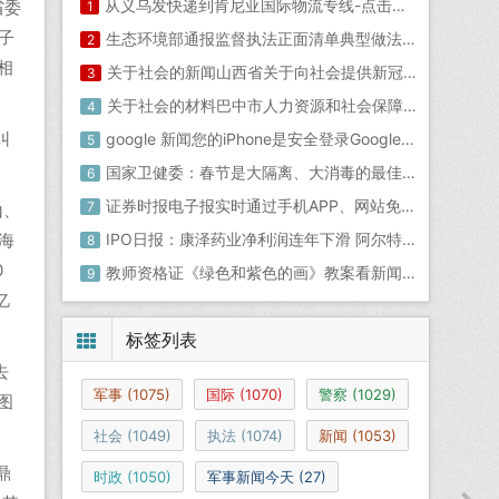
从义乌发快递到肯尼亚国际物流专线-点击咨询2020-12-10
省委
1
子
生态环境部通报监督执法正面清单典型做法2020-06-27行政执法部门都有哪些
2
相
关于社会的新闻山西省关于向社会提供新冠病毒检测服务的通告！
3
关于社会的材料巴中市人力资源和社会保障局关于巴中市市直属事业单位2020年公开考试招聘工作人员的公告
4
纠
google 新闻您的iPhone是安全登录Google帐户的新钥匙
5
国家卫健委：春节是大隔离、大消毒的最佳窗口期国际重大新闻
6
证券时报电子报实时通过手机APP、网站免费阅读重大财经新闻资讯及上市公司公告！重大新闻
7
山、
海
IPO日报：康泽药业净利润连年下滑 阿尔特股份涉民间借贷？凤凰网今日财经新闻
8
0
教师资格证《绿色和紫色的画》教案看新闻画新闻教案
9
亿
标签列表
去
军事
(1075)
国际
(1070)
警察
(1029)
图
社会
(1049)
执法
(1074)
新闻
(1053)
鼎
时政
(1050)
军事新闻今天
(27)