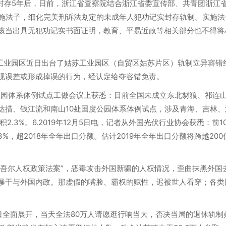
实封存5年后，日前，浙江省查察院结合浙江省委宣传部、共青团浙江
实施法子，细化完美刑诉法划定的未成年人犯功记实封存轨制。实施法
该当出具无犯功记实书面证明，教育、平易近政等相关部分也不得将
苏工业园区近日出台了姑苏工业园区（自贸区姑苏片区）轨制立异容错
现误差或形成掉误的行为，经认定给夺容错免责。
度公园体系体例试点工做会议上获悉：目前全国未成立东北豺狼、祁连
达措、钱江流和南山10处国度公园体系体例试点，涉及青海、吉林、
.3%。6.2019年12月5日电，记者从外国光伏行业协会获悉：前1
3%，超2018年全年出口分额。估计2019年全年出口分额将跨越200
9年维吾尔人权政策法案”，恶毒攻击外国新疆的人权情况，歪曲抹黑外国
暴干与外国内政。那虚假的嘴脸、霸权的赋性，迟被世人看穿；各类
模5日全面展开，当天全法80万人请愿逛行响当大，否决当局的退休轨制