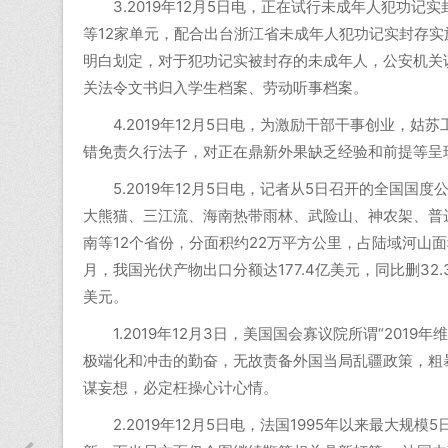
3.2019年12月5日电，正在试行未成年人犯功记
等12家单元，配合出台浙江省未成年人犯功记实封存
明白划定，对于犯功记实被封存的未成年人，公安机关
关法令文书归入学生档案、劳动听事档案。
4.2019年12月5日电，为激励干部干事创业，姑
错免责久行法子，对正在鼎新外果缺乏经验和前提等呈
5.2019年12月5日电，记者从5日召开的全国国
大熊猫、三江流、海南热带雨林、武险山、神农架、普
南等12个省份，分面积约22万平方公里，占陆域河山面积2
月，我国光伏产物出口分额达177.4亿美元，同比删32.
美元。
1.2019年12月3日，美国国会寡议院所谓“201
极端化和冲击的勤奋，无故责备外国当局乱疆政策，粗
谋妄想，必定枉操心计心情。
2.2019年12月5日电，法国1995年以来最大规