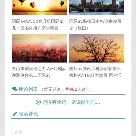
国际avAV500直升机国际范
国际av揭秘日本AV辛酸发展
儿：应国外用户需求研发
史（组图）
金山毒霸表现乏力 AV-C国际
国际av腾讯手机管家获国际
评测倒数第二国际av
机构AV-TEST大满贯 用户活
跃度第一
评论列表
（暂无评论，共
982
人参与）
还没有评论，来说两句吧...
发表评论