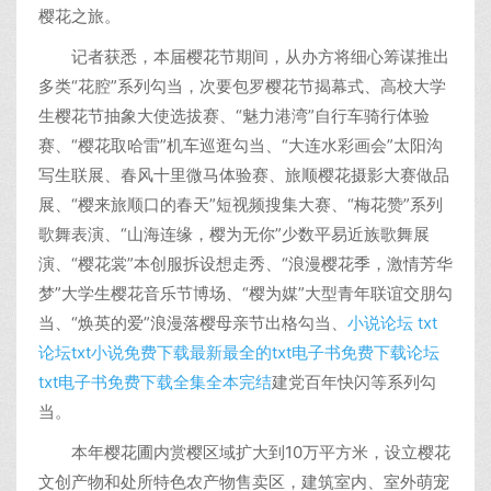
樱花之旅。
记者获悉，本届樱花节期间，从办方将细心筹谋推出
多类“花腔”系列勾当，次要包罗樱花节揭幕式、高校大学
生樱花节抽象大使选拔赛、“魅力港湾”自行车骑行体验
赛、“樱花取哈雷”机车巡逛勾当、“大连水彩画会”太阳沟
写生联展、春风十里微马体验赛、旅顺樱花摄影大赛做品
展、“樱来旅顺口的春天”短视频搜集大赛、“梅花赞”系列
歌舞表演、“山海连缘，樱为无你”少数平易近族歌舞展
演、“樱花裳”本创服拆设想走秀、“浪漫樱花季，激情芳华
梦”大学生樱花音乐节博场、“樱为媒”大型青年联谊交朋勾
当、“焕英的爱”浪漫落樱母亲节出格勾当、
小说论坛 txt
论坛txt小说免费下载最新最全的txt电子书免费下载论坛
txt电子书免费下载全集全本完结
建党百年快闪等系列勾
当。
本年樱花圃内赏樱区域扩大到10万平方米，设立樱花
文创产物和处所特色农产物售卖区，建筑室内、室外萌宠