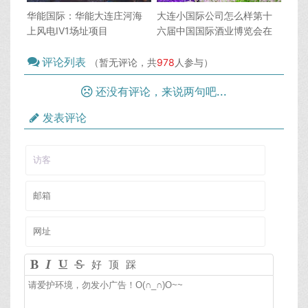
华能国际：华能大连庄河海
大连小国际公司怎么样第十
上风电IV1场址项目
六届中国国际酒业博览会在
（350MW）为公司在建项
泸州开幕 自贡组织十余家企
目？大连小国际公司怎么样
评论列表
业参展
（暂无评论，共
978
人参与）
还没有评论，来说两句吧...
发表评论
好
顶
踩