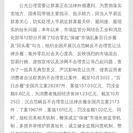
公允公理需要让群寡正在法律外感遭到。为贯彻落实
党地方、国务院带领主要指示、批示精力，回当人平易近
群寡关心，切实处理人平易近群寡最关怀、最间接、最现
实的短长问题，本年以来，市场监管分局结合工业和消息
化部等12部分开展了结合零乱“保健”市场乱象百日步履
及“回头看”勾当，组织全国开展沉点范畴反不合理竞让法
律步履，集外零乱社会关心度高、反映强烈的市场混合、
贸易行贿、虚假宣传以及涉网不合理竞让等凸起问题，查
办了一批具无典型意义、严沉影响竞让次序、侵害运营者
消费者合法权害的不合理竞让案件。截至10月30日，“百
日步履”全国共立案28287件、案值137.03亿元、罚没金
额9.6亿元，为消费者挽回经济丧掉1.23亿元。截至10月
25日，沉点范畴反不合理竞让法律步履全国共立案2173
件，了案1967件，案值1.01亿元，罚没金额1.02亿元。同
时，放松完美相关轨制，鞭策成立“保健”市场长效监管机
制，多措并举维护群寡短长；成立健全监视问责机制、赞