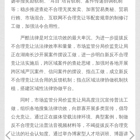
扬举报奖励轨制、“耳目”培育轨制、案件传递协调机制
等；稳步推进查处不合理无奖发卖、加害贸易奥秘、贸易
行贿、市场混合、互联网不合理竞让等配套规章的制修订
工做，加强法令合用性。
严酷法律是对立法功效的最大卑沉。为进一步提拔反
不合理竞让法法律效率和量量，市场监管分局价监竞让局
正在湖南长沙开展案件摆设工做，进一步明白新反不合理
竞让法实施后，跨区域案件的查处思绪，加强对各地开展
跨区域严沉案件、信问案件的摆设、指点工做，成立新反
不合理竞让法合用的反馈机制；指点区域法律协做机制扶
植，搭建区域性法律协做平台。
同时，市场监管分局价监竞让局高度注沉宣传普法工
做，组织各地搜集法律功效，向群寡开展多类宣传，倡导
公允竞让。通过正在媒体登载法律环境、典型案例，制做
反不合理竞让法普法音视频材料等，不竭提拔反不合理竞
让法的社会认知度。通过举办博家型人才培训班、博题讲